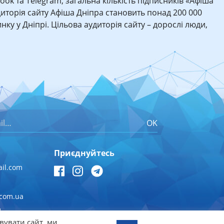
book та Telegram, загальна кількість підписників «Афіша
иторія сайту Афіша Дніпра становить понад 200 000
нку у Дніпрі. Цільова аудиторія сайту – дорослі люди,
OK
Приєднуйтесь
il.com
.com.ua
1
вувати сайт, ми