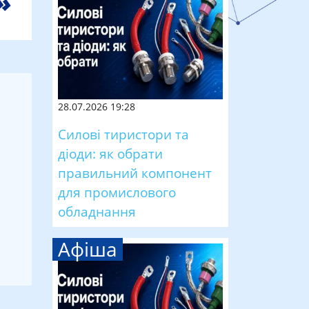
28.07.2026 19:28
Силові тиристори та
діоди: як обрати
правильний компонент
для промислового
обладнання
Афіша