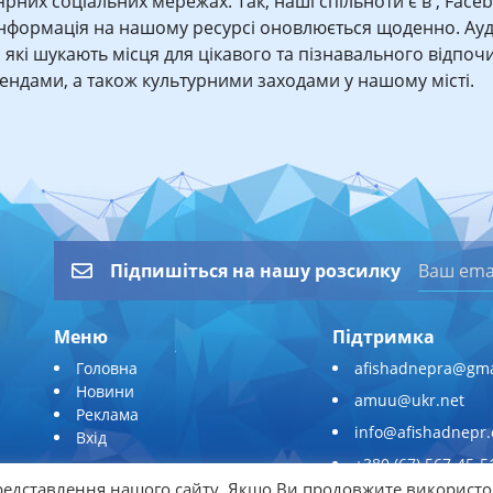
лярних соціальних мережах. Так, наші спільноти є в , Face
Інформація на нашому ресурсі оновлюється щоденно. Ауд
, які шукають місця для цікавого та пізнавального відпочи
трендами, а також культурними заходами у нашому місті.
Підпишіться на нашу розсилку
Меню
Підтримка
Головна
afishadnepra@gma
Новини
amuu@ukr.net
Реклама
info@afishadnepr
Вхід
+380 (67) 567-45-5
едставлення нашого сайту. Якщо Ви продовжите використо