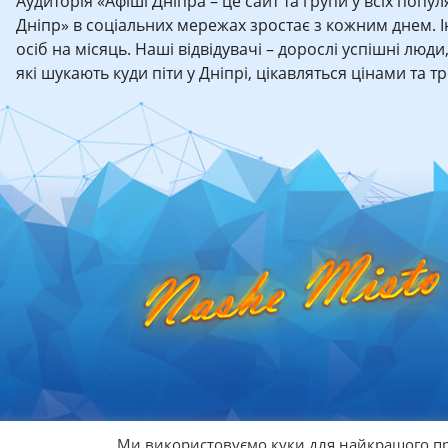
Аудиторія «Афіші Дніпра – це сайт та групи у всіх попу
Дніпр» в соціальних мережах зростає з кожним днем. 
осіб на місяць. Наші відвідувачі – дорослі успішні люди
які шукають куди піти у Дніпрі, цікавляться цінами та 
Ми використовуємо куки для найкращого пр