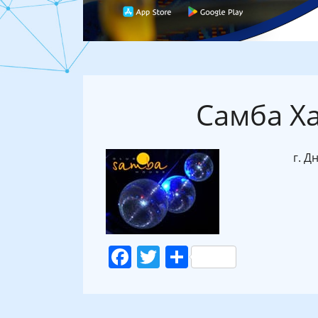
Самба Ха
г. Д
Facebook
Twitter
Поділитися